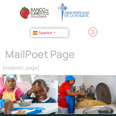
Spanish
▼
MailPoet Page
[mailpoet_page]